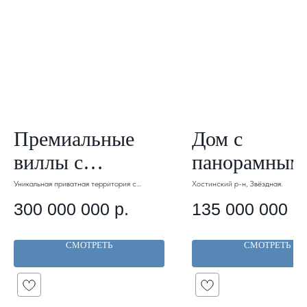
Премиальные
Дом с
виллы с
панорамным
отделкой. Арт
видом на мор
Уникальная приватная территория с
Хостинский р-н, Звёздная.
тупиковым проездом к виллам.
032.
Арт 095.
300 000 000
р.
135 000 000
р.
СМОТРЕТЬ
СМОТРЕТЬ