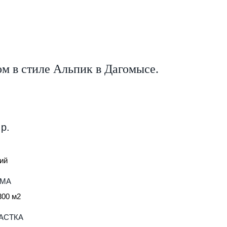
м в стиле Альпик в Дагомысе.
р.
ий
ОМА
300 м2
АСТКА