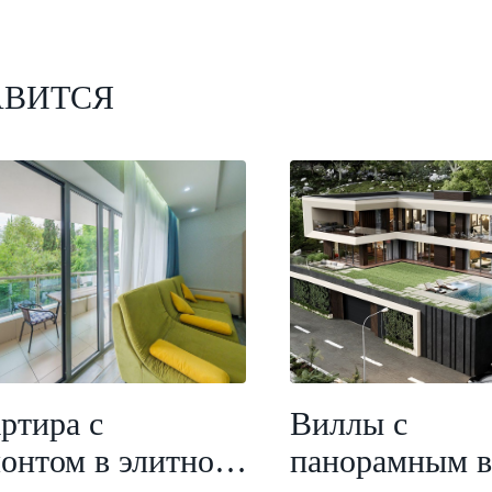
АВИТСЯ
ртира с
Виллы с
онтом в элитном
панорамным 