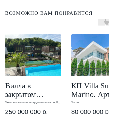
ВОЗМОЖНО ВАМ ПОНРАВИТСЯ
Вилла в
КП Villa Sun
закрытом
Marino. Арт 
посёлке. Арт 017
Тихое место у озера окруженное лесом. В
Хоста
посёлке всего 5 домов.
250 000 000
р.
80 000 000
р.