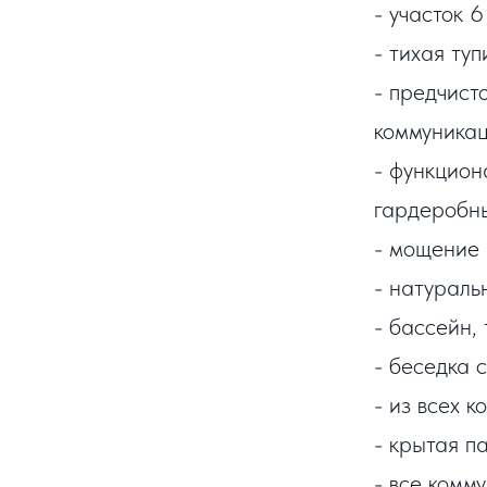
- участок 6
- тихая ту
- предчист
коммуникац
- функцион
гардеробн
- мощение 
- натураль
- бассейн,
- беседка 
- из всех к
- крытая па
- все комм