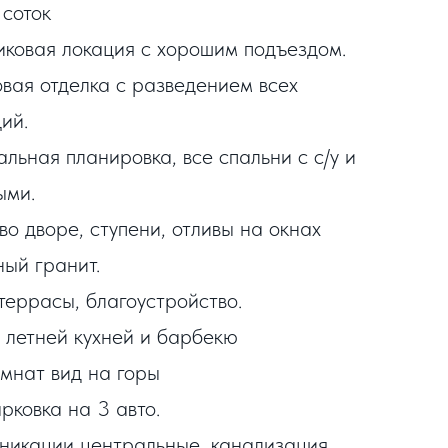
 соток
пиковая локация с хорошим подъездом.
овая отделка с разведением всех
ий.
альная планировка, все спальни с с/у и
ыми.
во дворе, ступени, отливы на окнах
ный гранит.
 террасы, благоустройство.
с летней кухней и барбекю
омнат вид на горы
рковка на 3 авто.
уникации центральные, канализация