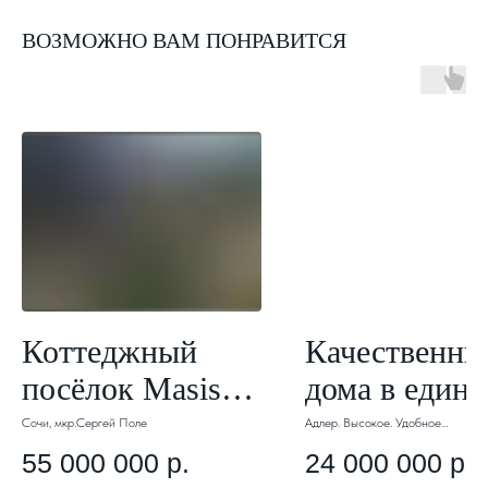
ВОЗМОЖНО ВАМ ПОНРАВИТСЯ
Коттеджный
Качественны
посёлок Masis
дома в един
Residence. Арт
архитектурн
Сочи, мкр.Сергей Поле
Адлер. Высокое. Удобное
месторасположение.
Развитый район.
051.
стиле. Арт 0
55 000 000
р.
24 000 000
р.