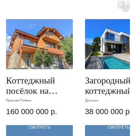
Коттеджный
Загородный
посёлок на
коттеджный
Красной поляне.
поселок 7 м
Красная Поляна.
Дагомыс.
Арт 089.
до
160 000 000
р.
38 000 000
р.
инфраструкт
СМОТРЕТЬ
СМОТРЕТЬ
. Арт 160