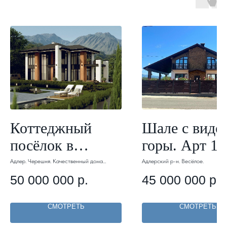
Коттеджный
Шале с видо
посёлок в
горы. Арт 10
Адлере в стиле
Адлер. Черешня. Качественный дома
Адлерский р-н. Весёлое.
современной архитектуры в комьюнити.
Райт. Арт 085.
50 000 000
р.
45 000 000
р.
СМОТРЕТЬ
СМОТРЕТЬ