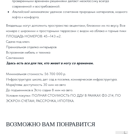
проверенными временем решениями делают неоклассику всегда
современной и востребованной.
Альпийский минимализм:
удачное сочетание природных материалов, модного
лофта и комфорта.
Владельцы могут дополнить пространство акцентами, близкими им по вкусу. Все
номера с широкими и просторными террасами с видом на облака и горные пики
ПЛОЩАДЬ НОМЕРОВ: 45—143 м2.
Сдача под ключ.
Премиальная отделка интерьеров
Встроенная мебель и техника
Сантехника
Здесь есть все для тех, кто живет в ногу со временем.
Минимальная стоимость: 56 700 000 р.
Инфраструктура: школа, дет сад в поселке, коммерческая инфраструктура.
Море/пляж: доступность 30 мин на авто
До подъемников в Эсто садке 8 мин на авто.
Условия покупки: ПОЛНАЯ СТОИМОСТЬ ПО ДДУ В РАМКАХ ФЗ-214, ПО
ЭСКРОУ-СЧЕТАМ, РАССРОЧКА, ИПОТЕКА.
ВОЗМОЖНО ВАМ ПОНРАВИТСЯ