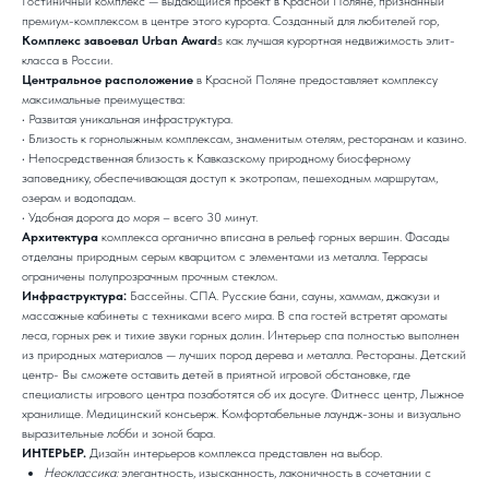
Гостиничный комплекс — выдающийся проект в Красной Поляне, признанный
премиум-комплексом в центре этого курорта. Созданный для любителей гор,
Комплекс завоевал Urban Award
s как лучшая курортная недвижимость элит-
класса в России.
Центральное расположение
в Красной Поляне предоставляет комплексу
максимальные преимущества:
• Развитая уникальная инфраструктура.
• Близость к горнолыжным комплексам, знаменитым отелям, ресторанам и казино.
• Непосредственная близость к Кавказскому природному биосферному
заповеднику, обеспечивающая доступ к экотропам, пешеходным маршрутам,
озерам и водопадам.
• Удобная дорога до моря – всего 30 минут.
Архитектура
комплекса органично вписана в рельеф горных вершин. Фасады
отделаны природным серым кварцитом с элементами из металла. Террасы
ограничены полупрозрачным прочным стеклом.
Инфраструктура:
Бассейны. СПА. Русские бани, сауны, хаммам, джакузи и
массажные кабинеты с техниками всего мира. В спа гостей встретят ароматы
леса, горных рек и тихие звуки горных долин. Интерьер спа полностью выполнен
из природных материалов — лучших пород дерева и металла. Рестораны. Детский
центр- Вы сможете оставить детей в приятной игровой обстановке, где
специалисты игрового центра позаботятся об их досуге. Фитнесс центр, Лыжное
хранилище. Медицинский консьерж. Комфортабельные лаундж-зоны и визуально
выразительные лобби и зоной бара.
ИНТЕРЬЕР.
Дизайн интерьеров комплекса представлен на выбор.
Неоклассика:
элегантность, изысканность, лаконичность в сочетании с